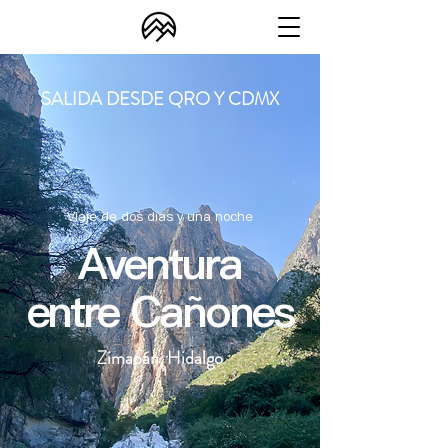
SALIDA DESDE QRO Y CDMX
Viaje de dos días y una noche
Aventura
entre Cañones
Zimapán, Hidalgo