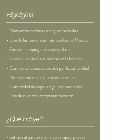
Highlights
- Nada entre cañones en aguas termales
- Una de las caminatas más bonitas de México
- Zona de camping con acceso al río
- Visita a uno de los miradores más bonitos
- Comida deliciosa preparada por la comunidad
- Noches con el cielo lleno de estrellas
- Comodidad de viajar en grupos pequeños
- Una de nuestras
escapadas
favoritas
¿Qué incluye?
- Entrada al parque y zona de camping privada.