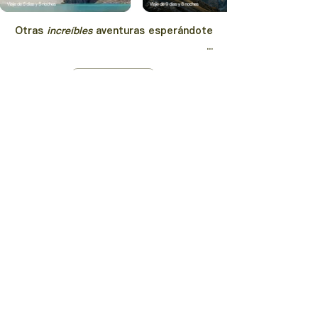
Otras
increíbles
aventuras
esperándote
...
Descubrir más
+52 446 213 2843
hola@trucutru.mx
We believe that with small groups it is easier to make