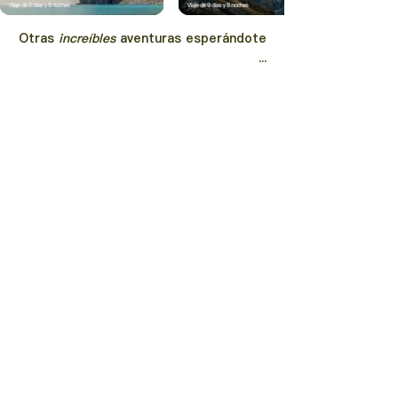
Otras
increíbles
aventuras
esperándote
...
Descubrir más
+52 446 213 2843
hola@trucutru.mx
Aviso de Privacidad
|
Términos y condiciones