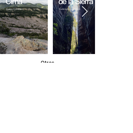
Otras
increíbles
aventuras
esperándote ...
Descubrir más