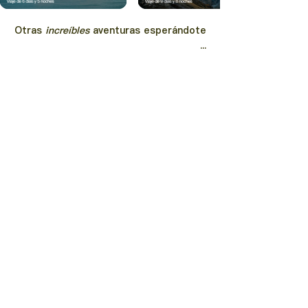
Otras
increíbles
aventuras
esperándote
...
Descubrir más
+52 446 213 2843
hola@trucutru.mx