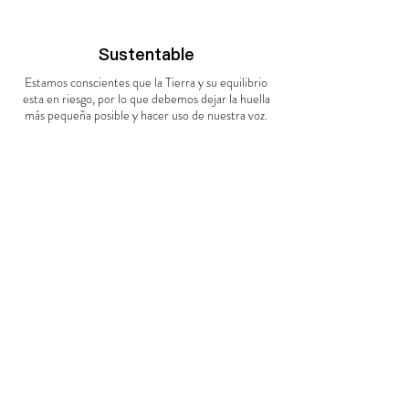
Sustentable
Estamos conscientes que la Tierra y su equilibrio
esta en riesgo, por lo que debemos dejar la huella
más pequeña posible y hacer uso de nuestra voz.
Día
1
:
Fresno - Yosemite
En el día 1, nos encontraremos en Fresno,
California a medio día, pasaremos a un