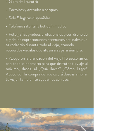
- Guías de Trucutrú
- Permisos y entradas a parques
- Solo 5 lugares disponibles
- Telefono satelital y botiquín medico
- Fotografías y videos profesionales y con drone de
ti y de los impresionantes escenarios naturales que
te rodearán durante todo el viaje, creando
recuerdos visuales que atesorarás para siempre.
- Apoyo en la planeación del viaje (Te asesoramos
con todo lo necesario para que disfrutes tu viaje al
máximo, desde el ¿Qué llevar? ¿Cómo llegar?
Apoyo con la compra de vuelos y si deseas ampliar
tu viaje, tambien te ayudamos con eso).