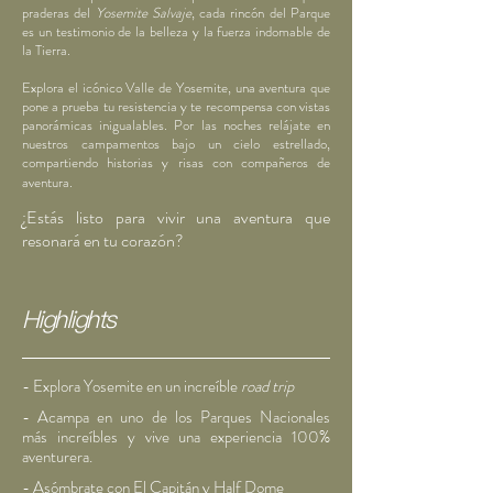
praderas del
Yosemite Salvaje
, cada rincón del Parque
es un testimonio de la belleza y la fuerza indomable de
la Tierra.
E
xplora el icónico Valle de Yosemite, una aventura que
pone a prueba tu resistencia y te recompensa con vistas
panorámicas inigualables. Por las noches relájate en
nuestros campamentos bajo un cielo estrellado,
compartiendo historias y risas con compañeros de
aventura.
¿Estás listo para vivir una aventura que
resonará en tu corazón
?
Highlights
- Explora Yosemite en un increíble
road trip
- Acampa en uno de los Parques Nacionales
más
increíbles y vive una experiencia 100%
aventurera.
- Asómbrate con El Capitán y Half Dome