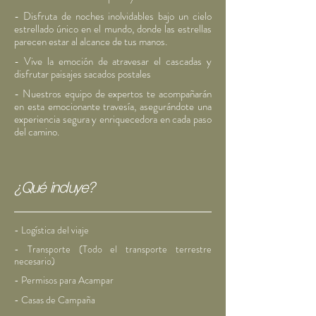
- Disfruta de noches inolvidables bajo un cielo
estrellado único en el mundo, donde las estrellas
parecen estar al alcance de tus manos.
- Vive la emoción de atravesar el cascadas y
disfrutar paisajes sacados postales
- Nuestros equipo de expertos te acompañarán
en esta emocionante travesía, asegurándote una
experiencia segura y enriquecedora en cada paso
del camino.
¿Qué incluye?
- Logística del viaje
- Transporte (Todo el transporte terrestre
necesario
)
- Permisos para Acampar
- Casas de Campaña