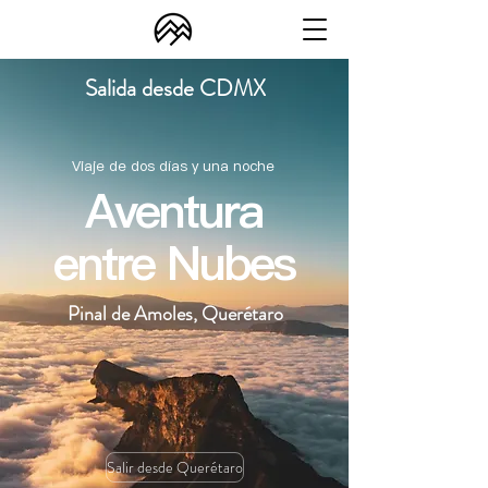
Salida desde CDMX
Viaje de dos días y una noche
Aventura
entre Nubes
Pinal de Amoles, Querétaro
Salir desde Querétaro