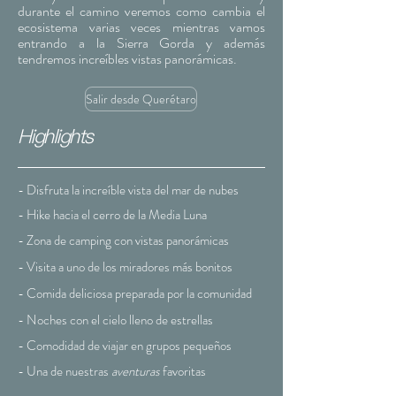
durante el camino veremos como cambia el
ecosistema varias veces mientras vamos
entrando a la Sierra Gorda y además
tendremos increíbles vistas
pan
orámicas
.
Salir desde Querétaro
Highlights
- Disfruta la
increíble
vista del mar de nubes
- Hike
hacia
el cerro de la Media Luna
- Zona de camping con vistas panorámicas
- Visita a uno de los miradores más bonitos
- Comida deliciosa preparada por la comunidad
- Noches con el cielo lleno de estrellas
- Comodidad de viajar en grupos pequeños
- Una de nuestras
aventuras
favoritas