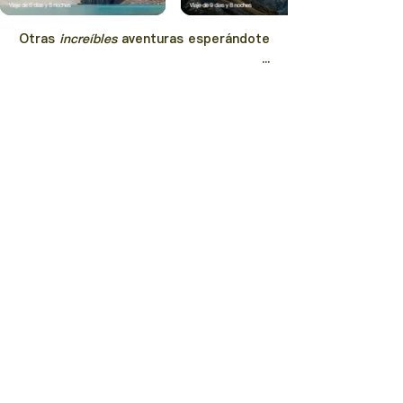
Otras
increíbles
aventuras
esperándote
...
Descubrir más
+52 446 213 2843
hola@trucutru.mx
Aviso de Privacidad
|
Términos y condiciones