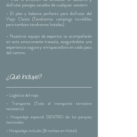
disfrutar paisajes sacados de cualquier
western
- El plan y balance perfecto para disfrutar del
Viejo Oeste (Tendremos campings increíbles
pero tambien tendremos hoteles)
- Nuestros equipo de expertos te acompañarán
en esta emocionante travesía, asegurándote una
experiencia segura y enriquecedora en cada paso
del camino.
¿Qué incluye?
- Logística del viaje
- Transporte (Todo el transporte terrestre
necesario
)
- Hospedaje especial DENTRO de los parques
nacionales
- Hospedaje incluido (8 noches en Hotel)