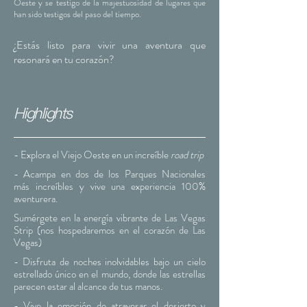
Oeste y se testigo de la majestuosidad de lugares que
han sido testigos del paso del tiempo.
¿Estás listo para vivir una aventura que
resonará en tu corazón
?
Highlights
- Explora el Viejo Oeste en un increíble
road trip
- Acampa en dos de los Parques Nacionales
más
increíbles y vive una experiencia 100%
aventurera.
Sumérgete en la energía vibrante de Las Vegas
Strip (nos hospedaremos en el corazón de Las
Vegas)
- Disfruta de noches inolvidables bajo un cielo
estrellado único en el mundo, donde las estrellas
parecen estar al alcance de tus manos.
- Vive la emoción de atravesar el desierto y