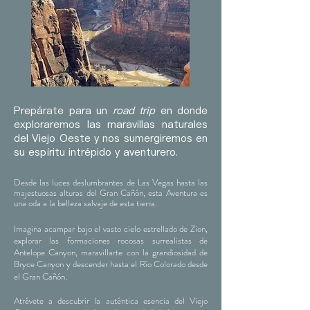
Prepárate para un
road trip
en donde
exploraremos las maravillas naturales
del Viejo Oeste y nos sumergiremos en
su espíritu intrépido y aventurero.
Desde las luces deslumbrantes de Las Vegas hasta las
majestuosas alturas del Gran Cañón, esta Aventura es
una oda a la belleza salvaje de esta tierra.
Ima
gina acampar bajo el vasto cielo estrellado de Zion,
explorar las formaciones rocosas surrealistas de
Antelope Canyon, maravillarte con la grandiosidad de
Bryce
Canyon
y descender hasta el Río Colorado desde
.
el Gran Cañón
Atrévete a descubrir la auténtica esencia del Viejo