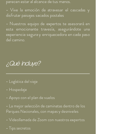
parecen estar al alcance de tus manos.
- Vive la emoción de atravesar el cascadas y
disfrutar paisajes sacados postales
- Nuestros equipo de expertos te asesorará en
esta emocionante travesía, asegurándote una
experiencia segura y enriquecedora en cada paso
del camino.
¿Qué incluye?
- Logística del viaje
- Hospedaje
- Apoyo con el plan de vuelos
- La mejor selección de caminatas dentro de los
Parques Nacionales, con mapas y desniveles
- Videollamada de Zoom con nuestros expertos
- Tips secretos