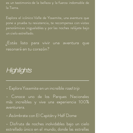
es un testimonio de la belleza y la fuerza indomable de
la Tierra.
E
xplora el icónico Valle de Yosemite, una aventura que
pone a prueba tu resistencia, te recompensa con vistas
panorámicas inigualables y por las noches relájate bajo
un cielo estrellado.
¿Estás listo para vivir una aventura que
resonará en tu corazón
?
Highlights
- Explora Yosemite en un increíble
road trip
- Conoce uno de los Parques Nacionales
más
increíbles y vive una experiencia 100%
aventurera.
- Asómbrate con El Capitán y Half Dome
- Disfruta de noches inolvidables bajo un cielo
estrellado único en el mundo, donde las estrellas