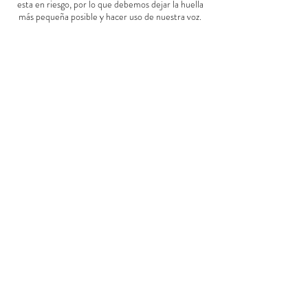
esta en riesgo, por lo que debemos dejar la huella
más pequeña posible y hacer uso de nuestra voz.
Día
1
:
Fresno - Yosemite
En el día 1, recomendamos comenzar desde
Fresno, California a medio día, pasarás a un
supermercado para abastecerte para toda la
semana y luego partirás hacia Yosemite, un viaje
de aproximadamente 2 horas y 30 minutos.