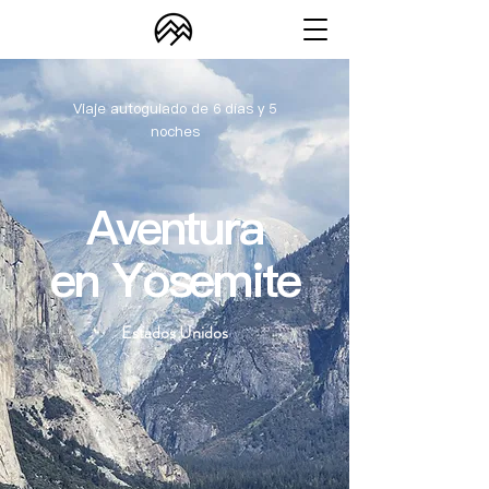
Viaje autoguiado de
días y
6
5
noches
Aventura
en Yosemite
Estados Unidos