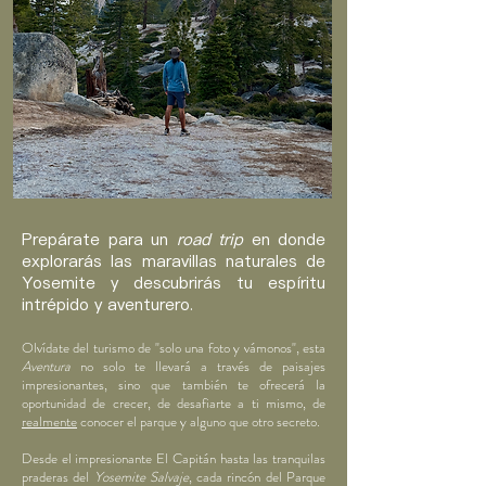
Prepárate para un
road trip
en donde
explorarás las maravillas naturales de
Yosemite y descubrirás tu espíritu
intrépido y aventurero.
Olvídate
del
turismo
de "solo una foto y vámonos", esta
Aventura
no solo te llevará a través de paisajes
impresionantes, sino que también te ofrecerá la
oportunidad de crecer, de desafiarte a ti mismo, de
realmente
conocer el parque y alguno que otro secreto.
Desde el impresionante El Capitán hasta las tranquilas
praderas del
Yosemite Salvaje
, cada rincón del Parque