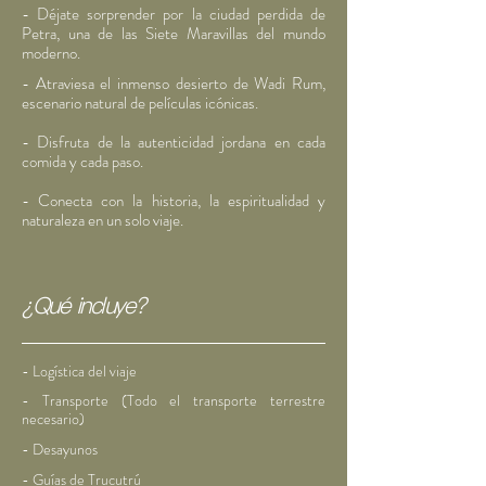
- Déjate sorprender por la ciudad perdida de
Petra, una de las Siete Maravillas del mundo
moderno.
- Atraviesa el inmenso desierto de Wadi Rum,
escenario natural de películas icónicas.
- Disfruta de la autenticidad jordana en cada
comida y cada paso.
- Conecta con la historia, la espiritualidad y
naturaleza en un solo viaje.
¿Qué incluye?
- Logística del viaje
- Transporte (Todo el transporte terrestre
necesario
)
- Desayunos
- Guías de Trucutrú