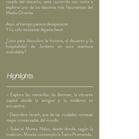
rosada del desierto, este recorrido nos invita a
explorar uno de los destinos más fascinantes del
Medio Oriente.
Aquí, el tiempo parece desaparecer.
Y tú, solo necesitas dejarte llevar.
¿Listo para descubrir la historia, el desierto y la
hospitalidad de Jordania en esta aventura
inolvidable?
Highlights
- Explora las maravillas de Amman, la vibrante
capital donde lo antiguo y lo moderno se
encuentra.
- Descubre Jerash, una de las ciudades romanas
mejor conservadas del mundo.
- Sube al Monte Nebo, desde donde, según la
tradición, Moisés contemplo la Tierra Prometida.