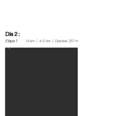
la caminata que nos espera y repasar cada detalle,
asegurándonos de que todos estemos listos para
lo que viene.
Día
2
:
Etapa 1
14 km | 4-5 hrs | Desnivel: 257 m