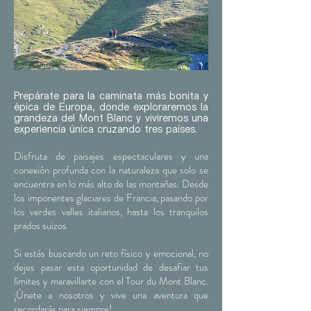
Prepárate para la caminata
más bonita y
épica de Europa
, donde exploraremos la
grandeza del Mont Blanc y viviremos una
experiencia única cruzando tres países.
Disfruta de paisajes espectaculares y una
conexión profunda con la naturaleza que solo se
encuentra en lo más alto de las montañas. Desde
los imponentes glaciares de Francia, pasando por
los verdes valles italianos, hasta los tranquilos
prados suizos​
Si estás buscando un reto físico y emocional, no
dejes pasar esta oportunidad de desafiar tus
límites y maravillarte con el Tour du Mont Blanc.
¡Únete a nosotros y vive una aventura que
recordarás para siempre!