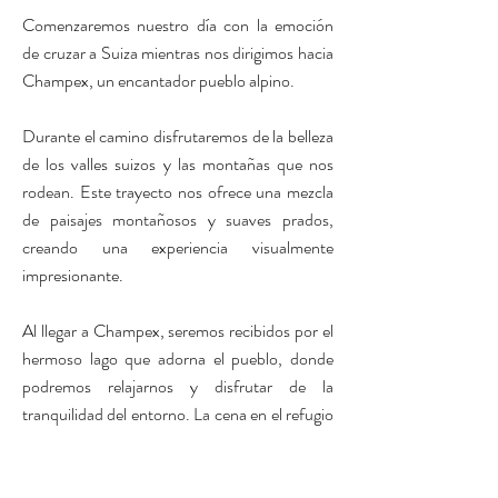
Comenzaremos nuestro día con la emoción
de cruzar a Suiza mientras nos dirigimos hacia
Champex, un encantador pueblo alpino.
Durante el camino disfrutaremos de la belleza
de los valles suizos y las montañas que nos
rodean. Este trayecto nos ofrece una mezcla
de paisajes montañosos y suaves prados,
creando una experiencia visualmente
impresionante.
Al llegar a Champex, seremos recibidos por el
hermoso lago que adorna el pueblo, donde
podremos relajarnos y disfrutar de la
tranquilidad del entorno. La cena en el refugio
será el momento perfecto para compartir
nuestras experiencias del día y prepararnos
para la emocionante etapa final de nuestra