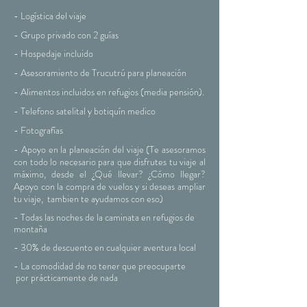
- Logística del viaje
- Grupo privado con 2 guías
- Hospedaje incluido
- Asesoramiento de Trucutrú para planeación
- Alimentos incluidos en refugios (media pensión).
- Telefono satelital y botiquín medico
- Fotografías
- Apoyo en la planeación del viaje (Te asesoramos
con todo lo necesario para que disfrutes tu viaje al
máximo, desde el ¿Qué llevar? ¿Cómo llegar?
Apoyo con la compra de vuelos y si deseas ampliar
tu viaje, tambien te ayudamos con eso)
- Todas las noches de la caminata en refugios de
montaña
- 30% de descuento en
cualquier
aventura local
- La comodidad de no tener que preocuparte
por
prácticamente
de nada