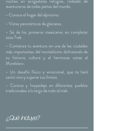
noches en acogedores refugios, rodeado de
aventureros de todas partes del mundo.
- Conoce el hogar del alpinismo.
- Vistas panorámicas de glaciares
- Sé de los primeros mexicanos en completar
este Trek
- Comienza tu aventura en una de las ciudades
más importantes del montañismo disfrutando de
su historia, cultura y el hermosas vistas al
Montblanc.
- Un desafío físico y emocional, que te hará
sentir vivo y superar tus límites
- Conoce y
hospedaje
en diferentes pueblos
tradicionales a lo largo de todo el trek.
¿Qué incluye?