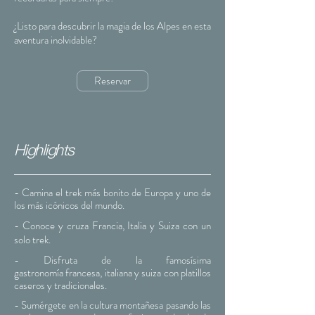
¿Listo para descubrir la magia de los Alpes en esta
aventura inolvidable?
Reservar
Highlights
- Camina el trek más bonito de Europa y uno de
los más icónicos del mundo.
- Conoce y cruza Francia, Italia y Suiza con un
solo trek.
- Disfruta de la famosísima
gastronomía
francesa, italiana y suiza con platillos
caseros y tradicionales.
- Sumérgete en la cultura montañesa pasando las